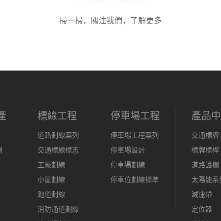
掃一掃，關注我們，了解更多
產
標線工程
停車場工程
產品中
道路劃線案列
停車場工程案列
交通標牌
列
交通標線標志
停車場設計
標牌標桿
工廠劃線
停車場劃線
道路護欄
小區劃線
停車位劃線標準
太陽能系
跑道劃線
減速帶
消防通道劃線
定位器