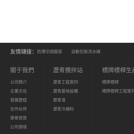
友情鏈接：
防爆空調廠家
自動包裝流水線
關于我們
瀝青攪拌站
標牌標桿生
公司簡介
瀝青工程案列
標牌標桿
企業文化
瀝青基地設備
標牌標桿工程案
發展歷程
瀝青渣
合作伙伴
瀝青冷補料
榮譽資質
公司環境