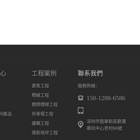
心
工程案例
聯系我們
瀝青工程
服務熱線：
標線工程
150-1288-6586
標牌標桿工程
列產品
停車場工程
深圳市龍華新區觀瀾
護欄工程
庫坑中心老村66號
環氧地坪工程