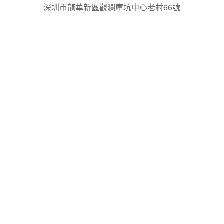
深圳市龍華新區觀瀾庫坑中心老村66號