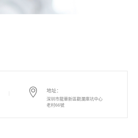
地址：
深圳市龍華新區觀瀾庫坑中心
老村66號