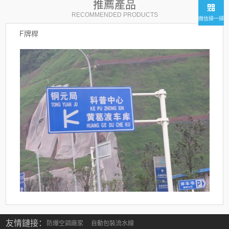
推薦產品
RECOMMENDED PRODUCTS
微信掃一掃
F牌桿
友情鏈接：
防爆空調廠家
自動包裝流水線