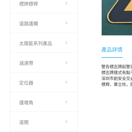
標牌標桿
道路護欄
太陽能系列產品
產品詳情
減速帶
警告標志牌起警
標志牌樣式有點
深圳市創安全交
定位器
標桿、單立柱，
護墻角
道閘