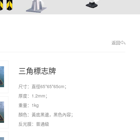
返回
三角標志牌
尺寸：直徑65*65*65cm；
厚度：1.2mm；
重量：1kg
顏色：黃底黑邊，黑色內容；
反光膜：普通級