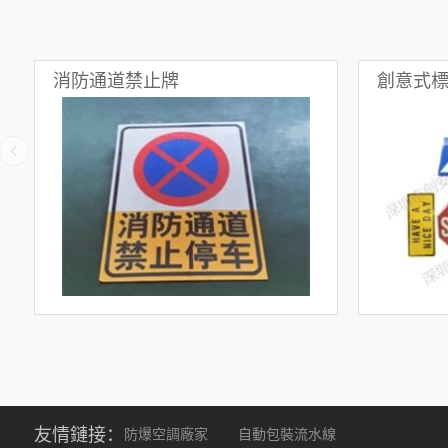
消防通道禁止牌
創意式
友情鏈接：
防爆空調廠家
自動包裝流水線