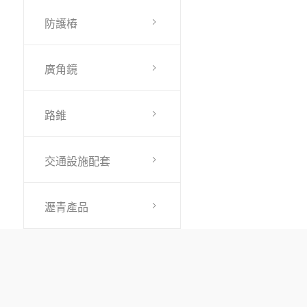
防護樁
廣角鏡
路錐
交通設施配套
瀝青產品