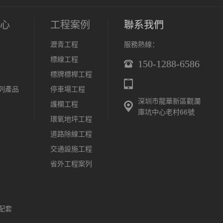
心
工程案例
聯系我們
瀝青工程
服務熱線：
標線工程
150-1288-6586
標牌標桿工程
列產品
停車場工程
深圳市龍華新區觀瀾
護欄工程
庫坑中心老村66號
環氧地坪工程
道路除線工程
交通設施工程
省外工程案列
配套