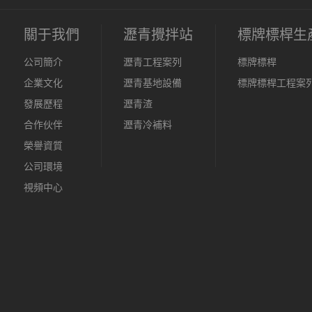
關于我們
瀝青攪拌站
標牌標桿生
公司簡介
瀝青工程案列
標牌標桿
企業文化
瀝青基地設備
標牌標桿工程案
發展歷程
瀝青渣
合作伙伴
瀝青冷補料
榮譽資質
公司環境
視頻中心