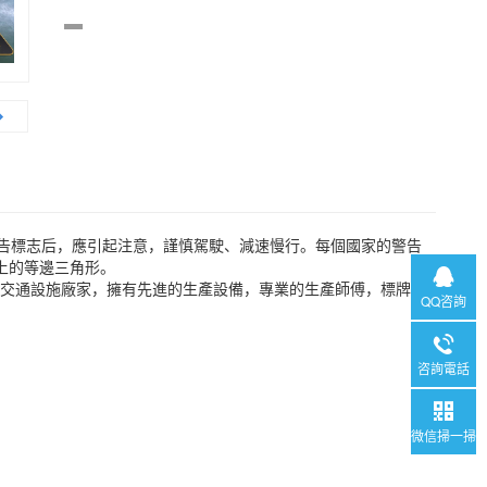
警告標志后，應引起注意，謹慎駕駛、減速慢行。每個國家的警告
上的等邊三角形。
秀的交通設施廠家，擁有先進的生產設備，專業的生產師傅，標牌、
QQ咨詢
咨詢電話
微信掃一掃