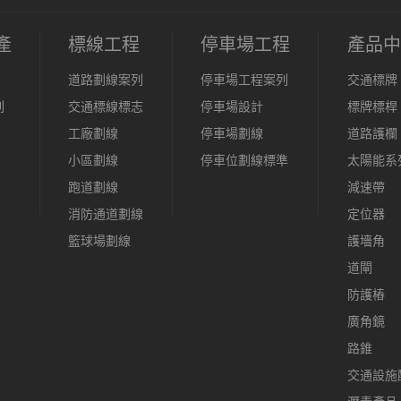
產
標線工程
停車場工程
產品中
道路劃線案列
停車場工程案列
交通標牌
列
交通標線標志
停車場設計
標牌標桿
工廠劃線
停車場劃線
道路護欄
小區劃線
停車位劃線標準
太陽能系
跑道劃線
減速帶
消防通道劃線
定位器
籃球場劃線
護墻角
道閘
防護樁
廣角鏡
路錐
交通設施
瀝青產品