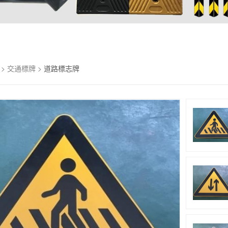
>
交通標牌
>
道路標志牌