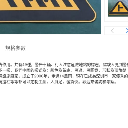
規格參數
告作用。共有49種。警告車輛、行人注意危險地點的標志。駕駛人見到
不一樣，我們中國的樣式為：顏色為黃底、黑邊、黑圖案，形狀為頂角朝
通設施廠家，成立于2006年，走過14風雨，現在已成為深圳市一家優
防撞柱等等都可以定制生產，人員足，發貨快。歡迎來咨詢和考察。